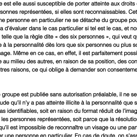
est elle aussi susceptible de porter atteinte aux droits 
sonnes représentées, si elles sont reconnaissables. Cett
ne personne en particulier ne se détache du groupe pou
a d’évaluer dans le cas particulier si tel est le cas, et no
 telle que la règle dite « des six personnes », qui veut q
te à la personnalité dès lors que six personnes ou plus s
mage. Même en ce cas, en effet, il est parfaitement poss
au milieu des autres, en raison de sa position, des con
utres raisons, ce qui oblige à demander son consenteme
groupe est publiée sans autorisation préalable, il ne se
ude qu’il n’y a pas atteinte illicite à la personnalité que s
 identifiables, soit en raison du format réduit de l’imag
 les personnes représentées, soit parce que la résolutio
qu’il est impossible de reconnaître un visage ou une part
ier une personne en particulier. En cas de doute, on s’as