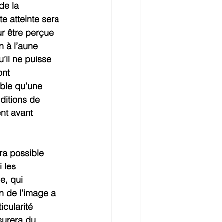
de la 
e atteinte sera 
r être perçue 
n à l’aune 
u’il ne puisse 
ont 
ible qu’une 
ditions de 
nt avant 
ra possible 
i les 
e, qui 
n de l’image a 
icularité 
surera du 