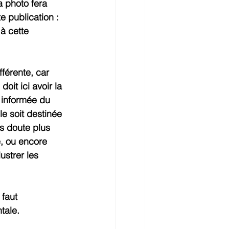
 photo fera 
e publication : 
à cette 
férente, car 
oit ici avoir la 
e informée du 
le soit destinée 
s doute plus 
, ou encore 
ustrer les 
 faut 
tale.