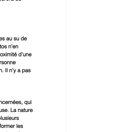
ses au su de 
tos n’en 
roximité d’une 
ersonne 
 Il n’y a pas 
ncernées, qui 
use. La nature 
lusieurs 
former les 