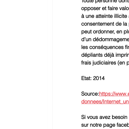
Toute personne dont 
opposer et faire valo
à une atteinte illici
consentement de la p
peut ordonner, en plu
d’un dédommagement 
les conséquences fin
dépliants déjà impri
frais judiciaires (en p
Etat: 2014
Source:
https://www.
donnees/Internet_un
Si vous avez besoin
sur notre page face