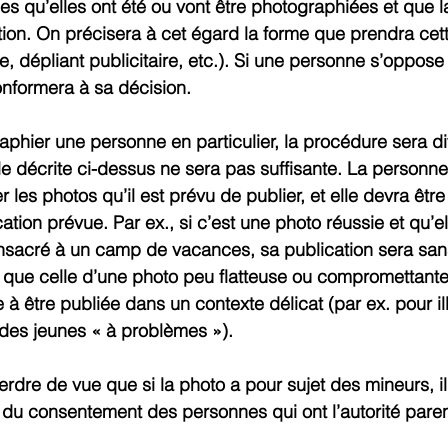
 qu’elles ont été ou vont être photographiées et que la
tion. On précisera à cet égard la forme que prendra cett
te, dépliant publicitaire, etc.). Si une personne s’oppose 
onformera à sa décision.
raphier une personne en particulier, la procédure sera dif
le décrite ci-dessus ne sera pas suffisante. La personne d
r les photos qu’il est prévu de publier, et elle devra êtr
ation prévue. Par ex., si c’est une photo réussie et qu’el
onsacré à un camp de vacances, sa publication sera san
 que celle d’une photo peu flatteuse ou compromettante
à être publiée dans un contexte délicat (par ex. pour ill
r des jeunes « à problèmes »).
perdre de vue que si la photo a pour sujet des mineurs, il
du consentement des personnes qui ont l’autorité paren