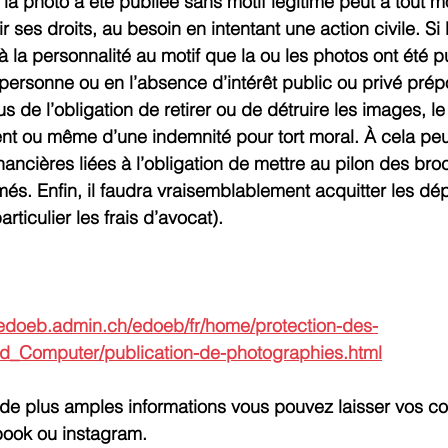
la photo a été publiée sans motif légitime peut à tout m
ir ses droits, au besoin en intentant une action civile. Si 
te à la personnalité au motif que la ou les photos ont été p
ersonne ou en l’absence d’intérêt public ou privé prépo
s de l’obligation de retirer ou de détruire les images, l
ou même d’une indemnité pour tort moral. À cela peuv
ancières liées à l’obligation de mettre au pilon des bro
més. Enfin, il faudra vraisemblablement acquitter les dé
articulier les frais d’avocat).
edoeb.admin.ch/edoeb/fr/home/protection-des-
d_Computer/publication-de-photographies.html
 de plus amples informations vous pouvez laisser vos c
book ou instagram.