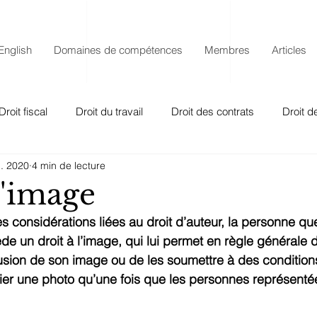
English
Domaines de compétences
Membres
Articles
Droit fiscal
Droit du travail
Droit des contrats
Droit d
l. 2020
4 min de lecture
bligations
Droit de bail
Droit de la responsabilité
Dro
l'image
onsidérations liées au droit d’auteur, la personne que
Autres
Droit de la construction
e un droit à l’image, qui lui permet en règle générale 
iffusion de son image ou de les soumettre à des conditions.
ublier une photo qu’une fois que les personnes représent