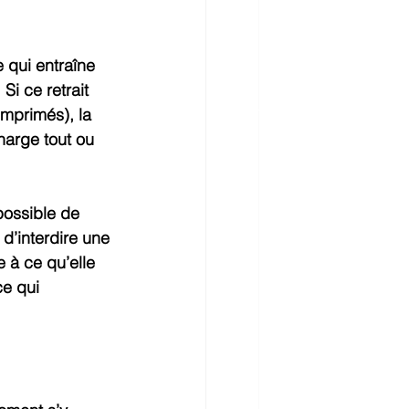
 qui entraîne 
Si ce retrait 
imprimés), la 
harge tout ou 
possible de 
d’interdire une 
re à ce qu’elle 
ce qui 