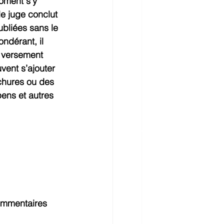
oment s’y 
le juge conclut 
ubliées sans le 
ndérant, il 
e versement 
ent s’ajouter 
chures ou des 
pens et autres 
ommentaires 