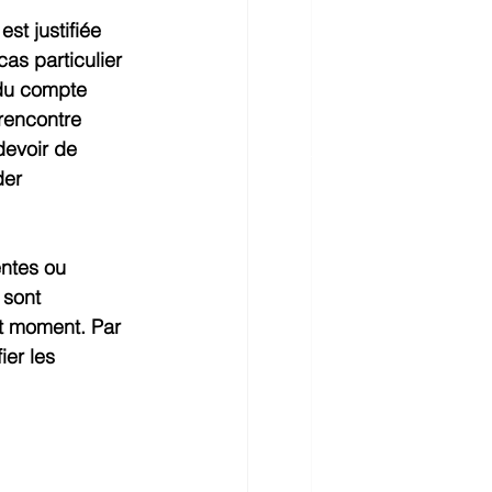
st justifiée 
as particulier 
t du compte 
rencontre 
devoir de 
der 
entes ou 
 sont 
ut moment. Par 
er les 