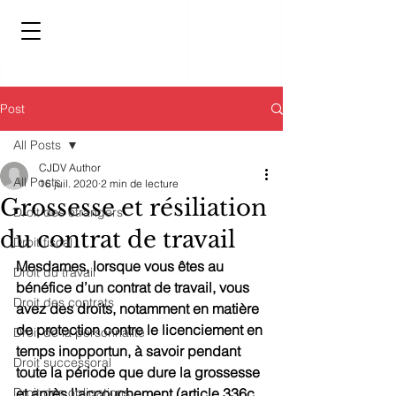
Post
All Posts
CJDV Author
All Posts
16 juil. 2020
2 min de lecture
Grossesse et résiliation
Droit des étrangers
du contrat de travail
Droit fiscal
Mesdames, lorsque vous êtes au 
Droit du travail
bénéfice d’un contrat de travail, vous 
Droit des contrats
avez des droits, notamment en matière 
de protection contre le licenciement en 
Droit de la personnalité
temps inopportun, à savoir pendant 
Droit successoral
toute la période que dure la grossesse 
Droit des obligations
et après l’accouchement (article 336c 