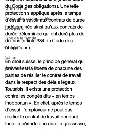
du Code des obligations). Une telle 
Droit de bail
protection s’applique après le temps 
Droit de la responsabilité
d’essai, à savoir aux contrats de durée 
indéterminée ainsi qu’aux contrats de 
Droit pénal
durée déterminée qui ont duré plus de 
Droit de la famille
dix ans (article 334 du Code des 
obligations).
Covid 19
Autres
En droit suisse, le principe général qui 
Droit de la construction
prévaut est la liberté de chacune des 
parties de résilier le contrat de travail 
dans le respect des délais légaux. 
Toutefois, il existe une protection 
contre les congés dits « en temps 
inopportun ». En effet, après le temps 
d’essai, l’employeur ne peut pas 
résilier le contrat de travail pendant 
toute la période que dure la grossesse, 