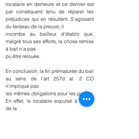
locataire en demeure et ce dernier est 
par conséquent tenu de réparer les 
préjudices qui en résultent. S’agissant 
du fardeau de la preuve, il
incombe au bailleur d’établir que, 
malgré tous ses efforts, la chose remise 
à bail n’a pas
pu être relouée.
En conclusion, la fin prématurée du bail 
au sens de l’art 257d al. 2 CO 
n'implique pas
les mêmes obligations pour les parties. 
En effet, le locataire expulsé à l’issue 
de la
résiliation anticipée du bail peut être 
exposé à devoir continuer de payer les 
loyers ou les
charges accessoires malgré le fait qu’il 