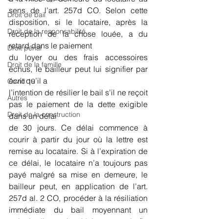
sens de l’art. 257d CO. Selon cette 
Droit de bail
disposition, si le locataire, après la 
Droit de la responsabilité
réception de la chose louée, a du 
retard dans le paiement
Droit pénal
du loyer ou des frais accessoires 
Droit de la famille
échus, le bailleur peut lui signifier par 
écrit qu’il a
Covid 19
l’intention de résilier le bail s’il ne reçoit 
Autres
pas le paiement de la dette exigible 
Droit de la construction
dans un délai
de 30 jours. Ce délai commence à 
courir à partir du jour où la lettre est 
remise au locataire. Si à l’expiration de 
ce délai, le locataire n’a toujours pas 
payé malgré sa mise en demeure, le 
bailleur peut, en application de l’art. 
257d al. 2 CO, procéder à la résiliation 
immédiate du bail moyennant un 