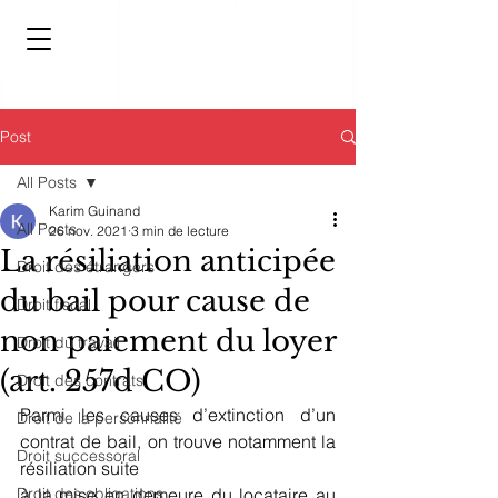
Post
All Posts
Karim Guinand
All Posts
26 nov. 2021
3 min de lecture
La résiliation anticipée
Droit des étrangers
du bail pour cause de
Droit fiscal
non paiement du loyer
Droit du travail
(art. 257d CO)
Droit des contrats
Parmi les causes d’extinction d’un 
Droit de la personnalité
contrat de bail, on trouve notamment la 
Droit successoral
résiliation suite
Droit des obligations
à la mise en demeure du locataire au 