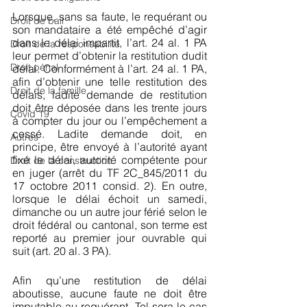
Lorsque, sans sa faute, le requérant ou 
Droit de bail
son mandataire a été empêché d’agir 
dans le délai impartit, l’art. 24 al. 1 PA 
Droit de la responsabilité
leur permet d’obtenir la restitution dudit 
Droit pénal
délai. Conformément à l’art. 24 al. 1 PA, 
afin d’obtenir une telle restitution des 
Droit de la famille
délais, ladite demande de restitution 
doit être déposée dans les trente jours 
Covid 19
à compter du jour ou l’empêchement a 
cessé. Ladite demande doit, en 
Autres
principe, être envoyé à l’autorité ayant 
fixé le délai, autorité compétente pour 
Droit de la construction
en juger (arrêt du TF 2C_845/2011 du 
17 octobre 2011 consid. 2). En outre, 
lorsque le délai échoit un samedi, 
dimanche ou un autre jour férié selon le 
droit fédéral ou cantonal, son terme est 
reporté au premier jour ouvrable qui 
suit (art. 20 al. 3 PA).
Afin qu’une restitution de délai 
aboutisse, aucune faute ne doit être 
imputable au requérant. Tel sera le cas 