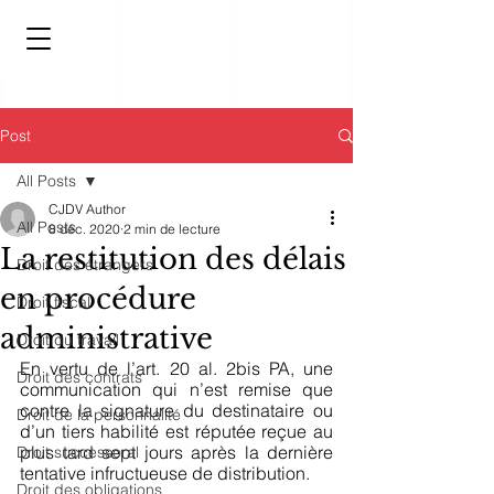
Post
All Posts
CJDV Author
All Posts
8 déc. 2020
2 min de lecture
La restitution des délais
Droit des étrangers
en procédure
Droit fiscal
administrative
Droit du travail
En vertu de l’art. 20 al. 2bis PA, une 
Droit des contrats
communication qui n’est remise que 
contre la signature du destinataire ou 
Droit de la personnalité
d’un tiers habilité est réputée reçue au 
plus tard sept jours après la dernière 
Droit successoral
tentative infructueuse de distribution. 
Droit des obligations