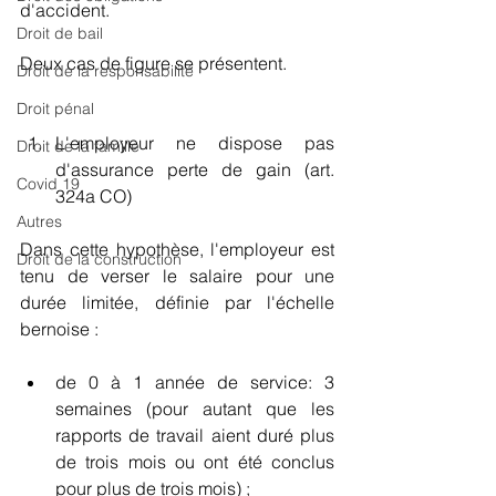
d'accident.
Droit de bail
Deux cas de figure se présentent. 
Droit de la responsabilité
Droit pénal
L'employeur ne dispose pas 
Droit de la famille
d'assurance perte de gain (art. 
Covid 19
324a CO)
Autres
Dans cette hypothèse, l'employeur est 
Droit de la construction
tenu de verser le salaire pour une 
durée limitée, définie par l'échelle 
bernoise : 
de 0 à 1 année de service: 3 
semaines (pour autant que les 
rapports de travail aient duré plus 
de trois mois ou ont été conclus 
pour plus de trois mois) ;