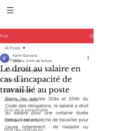
Post
All Posts
Karim Guinand
All Posts
29 janv.
3 min de lecture
Le droit au salaire en
Droit des étrangers
cas d'incapacité de
Droit fiscal
travail lié au poste
Droit du travail
Selon les articles 324a et 324b du 
Droit des contrats
Code des obligations, le salarié a droit 
Droit de la personnalité
au salaire pour une certaine durée 
lorsqu'il est empêché de travailler pour 
Droit successoral
cause notamment  de maladie ou 
Droit des obligations