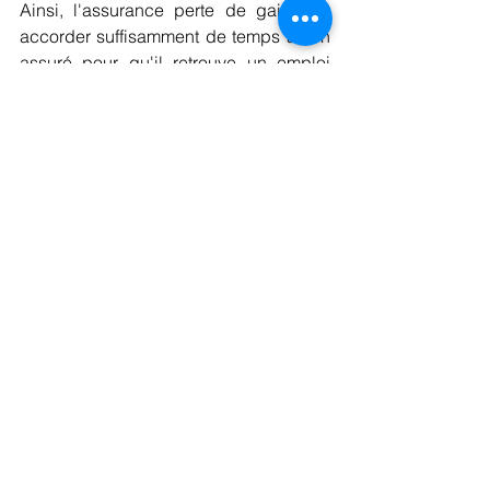
Ainsi, l'assurance perte de gain doit 
accorder suffisamment de temps à son 
assuré pour qu'il retrouve un emploi 
convenable, faute de quoi cette 
dernière agirait à l'encontre de la 
jurisprudence précitée.
Si vous vous trouvez dans une telle 
situation, à savoir que votre assurance 
perte de gain a décidé de ne plus vous 
verser d'indemnités au motif que vous 
êtes en capacité de travailler pour le 
compte d'un autre employeur, nous 
vous invitons à prendre contact avec 
nous par téléphone (021 351 30 00) ou 
par email (
info@cjdv.ch
) afin que nous 
puissions vous assister et ainsi faire 
valoir vos droits.