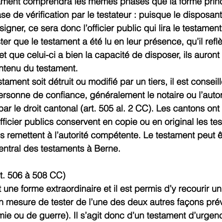
ament comprendra les mêmes phases que la forme princ
se de vérification par le testateur : puisque le disposant 
signer, ce sera donc l’officier public qui lira le testamen
er que le testament a été lu en leur présence, qu’il reflè
et que celui-ci a bien la capacité de disposer, ils auront 
tenu du testament.
tament soit détruit ou modifié par un tiers, il est conseill
sonne de confiance, généralement le notaire ou l’autor
 le droit cantonal (art. 505 al. 2 CC). Les cantons ont l
officier publics conservent en copie ou en original les te
es remettent à l’autorité compétente. Le testament peut ê
entral des testaments à Berne.
rt. 506 à 508 CC)
 une forme extraordinaire et il est permis d’y recourir un
en mesure de tester de l’une des deux autres façons prév
mie ou de guerre). Il s’agit donc d’un testament d’urgen