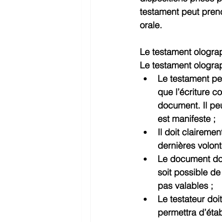
testament peut prend
orale.
Le testament ologra
Le testament olograp
Le testament peut
que l’écriture c
document. Il peu
est manifeste ;
Il doit clairemen
dernières volont
Le document doit
soit possible de 
pas valables ;
Le testateur doi
permettra d’étab