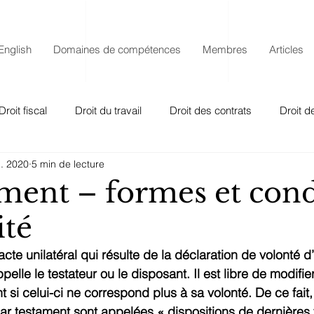
English
Domaines de compétences
Membres
Articles
Droit fiscal
Droit du travail
Droit des contrats
Droit d
l. 2020
5 min de lecture
bligations
Droit de bail
Droit de la responsabilité
Dro
ament – formes et cond
ité
Autres
Droit de la construction
cte unilatéral qui résulte de la déclaration de volonté d
elle le testateur ou le disposant. Il est libre de modifie
 si celui-ci ne correspond plus à sa volonté. De ce fait, 
par testament sont appelées « dispositions de dernières 