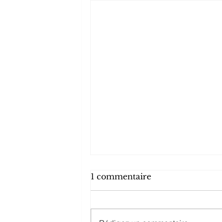
La répudiation d'une
1 commentaire
succession (art. 566ss du
Code civil)
La répudiation est un acte
unilatéral par lequel un héritier