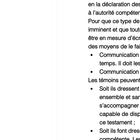
en la déclaration de
à l’autorité compéten
Pour que ce type de t
imminent et que tout
être en mesure d’écri
des moyens de le fa
Communication d
temps. Il doit l
Communication p
Les témoins peuvent
Soit ils dressen
ensemble et sans
s’accompagner d’
capable de dispo
ce testament ;
Soit ils font dr
compétente. Les