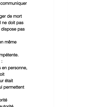
es communiquer 
nger de mort 
 ne doit pas 
ne dispose pas 
 en même 
ompétente.
 :
is en personne, 
it 
r était 
ui permettent 
rité 
utorité 