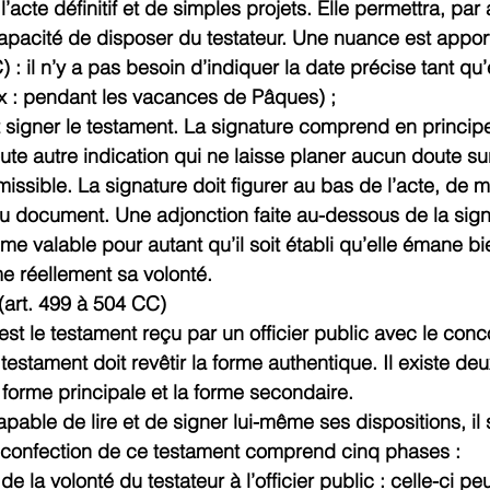
l’acte définitif et de simples projets. Elle permettra, par a
apacité de disposer du testateur. Une nuance est apporté
) : il n’y a pas besoin d’indiquer la date précise tant qu’e
x : pendant les vacances de Pâques) ;
t signer le testament. La signature comprend en principe
te autre indication qui ne laisse planer aucun doute sur 
missible. La signature doit figurer au bas de l’acte, de m
 du document. Une adjonction faite au-dessous de la sign
 valable pour autant qu’il soit établi qu’elle émane bi
me réellement sa volonté.
(art. 499 à 504 CC)
est le testament reçu par un officier public avec le con
testament doit revêtir la forme authentique. Il existe de
 forme principale et la forme secondaire.
apable de lire et de signer lui-même ses dispositions, il 
a confection de ce testament comprend cinq phases :
la volonté du testateur à l’officier public : celle-ci peut