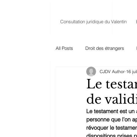
Consultation juridique du Valentin
All Posts
Droit des étrangers
CJDV Author
16 jui
Droit successoral
Droit des o
Le test
de valid
Droit de la famille
Covid 19
Le testament est un a
personne que l’on app
révoquer le testament
dispositions prises 