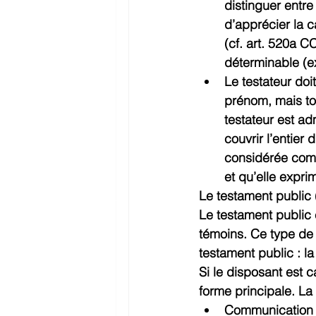
distinguer entre 
d’apprécier la c
(cf. art. 520a CC
déterminable (e
Le testateur doi
prénom, mais tou
testateur est ad
couvrir l’entier
considérée comme
et qu’elle expri
Le testament public 
Le testament public 
témoins. Ce type de 
testament public : la
Si le disposant est c
forme principale. L
Communication de 