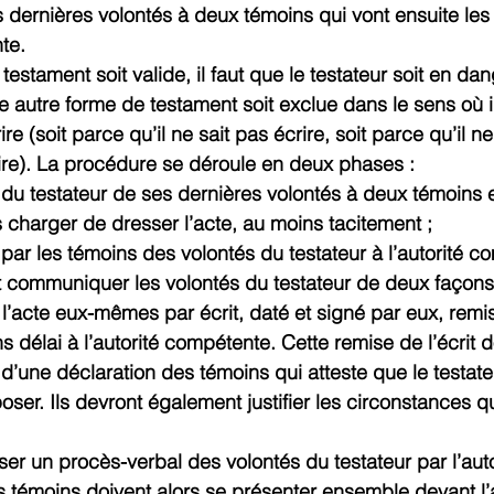
s dernières volontés à deux témoins qui vont ensuite l
te.
estament soit valide, il faut que le testateur soit en da
e autre forme de testament soit exclue dans le sens où il
re (soit parce qu’il ne sait pas écrire, soit parce qu’il 
ire). La procédure se déroule en deux phases :
u testateur de ses dernières volontés à deux témoins
es charger de dresser l’acte, au moins tacitement ;
ar les témoins des volontés du testateur à l’autorité c
 communiquer les volontés du testateur de deux façons
t l’acte eux-mêmes par écrit, daté et signé par eux, rem
 délai à l’autorité compétente. Cette remise de l’écrit do
une déclaration des témoins qui atteste que le testateu
ser. Ils devront également justifier les circonstances q
esser un procès-verbal des volontés du testateur par l’auto
 témoins doivent alors se présenter ensemble devant l’a