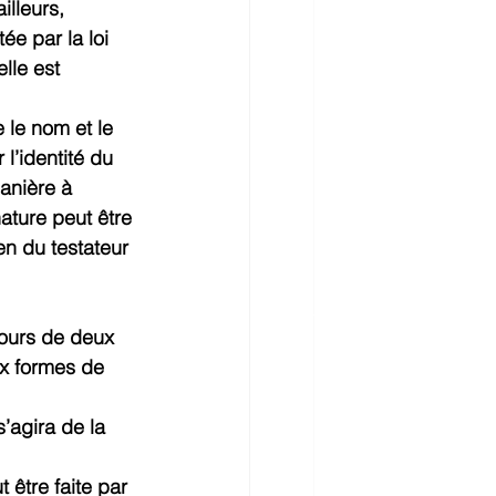
illeurs, 
e par la loi 
lle est 
 le nom et le 
l’identité du 
anière à 
ature peut être 
en du testateur 
cours de deux 
ux formes de 
s’agira de la 
 être faite par 