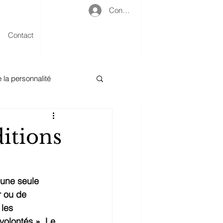
Connexion
Contact
e la personnalité
it pénal
itions
’une seule 
r ou de 
les 
volontés ». Le 