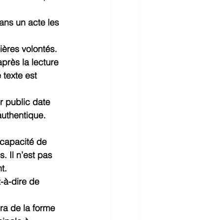
dans un acte les 
nières volontés. 
après la lecture 
 texte est 
r public date 
authentique. 
 capacité de 
. Il n’est pas 
t.
-à-dire de 
era de la forme 