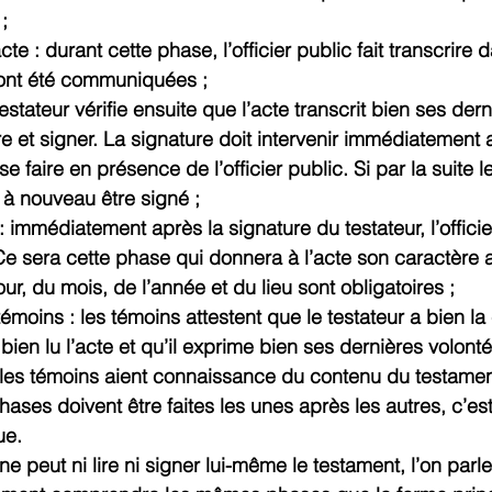
;
te : durant cette phase, l’officier public fait transcrire 
i ont été communiquées ;
 testateur vérifie ensuite que l’acte transcrit bien ses der
ire et signer. La signature doit intervenir immédiatement 
 se faire en présence de l’officier public. Si par la suite le
a à nouveau être signé ;
 : immédiatement après la signature du testateur, l’officie
 Ce sera cette phase qui donnera à l’acte son caractère 
our, du mois, de l’année et du lieu sont obligatoires ;
témoins : les témoins attestent que le testateur a bien la
 bien lu l’acte et qu’il exprime bien ses dernières volontés
les témoins aient connaissance du contenu du testamen
hases doivent être faites les unes après les autres, c’est
ue.
ne peut ni lire ni signer lui-même le testament, l’on parl