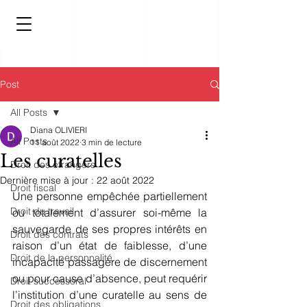
Post
All Posts
Diana OLIVIERI
All Posts
11 août 2022
3 min de lecture
Les curatelles
Droit des étrangers
Dernière mise à jour :
22 août 2022
Droit fiscal
Une personne empêchée partiellement 
Droit du travail
ou totalement d’assurer soi-même la 
sauvegarde de ses propres intérêts en 
Droit des contrats
raison d’un état de faiblesse, d’une 
Droit de la personnalité
incapacité passagère de discernement 
ou pour cause d’absence, peut requérir 
Droit successoral
l’institution d’une curatelle au sens de 
Droit des obligations