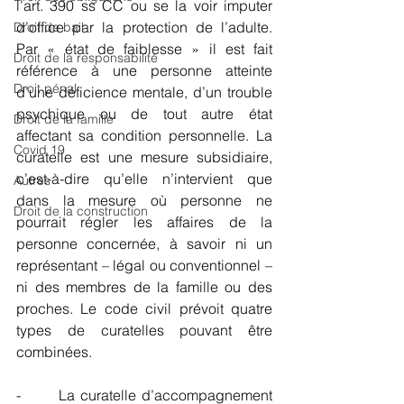
l’art. 390 ss CC ou se la voir imputer 
d’office par la protection de l’adulte. 
Droit de bail
Par « état de faiblesse » il est fait 
Droit de la responsabilité
référence à une personne atteinte 
Droit pénal
d’une déficience mentale, d’un trouble 
psychique ou de tout autre état 
Droit de la famille
affectant sa condition personnelle. La 
Covid 19
curatelle est une mesure subsidiaire, 
c’est-à-dire qu’elle n’intervient que 
Autres
dans la mesure où personne ne 
Droit de la construction
pourrait régler les affaires de la 
personne concernée, à savoir ni un 
représentant – légal ou conventionnel – 
ni des membres de la famille ou des 
proches. Le code civil prévoit quatre 
types de curatelles pouvant être 
combinées.
-       La curatelle d’accompagnement 