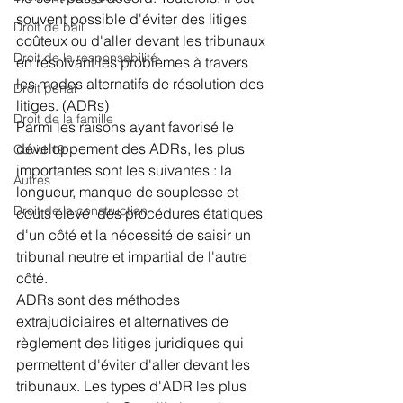
souvent possible d'éviter des litiges 
Droit de bail
coûteux ou d'aller devant les tribunaux 
Droit de la responsabilité
en résolvant les problèmes à travers 
les modes alternatifs de résolution des 
Droit pénal
litiges. (ADRs)
Droit de la famille
Parmi les raisons ayant favorisé le 
développement des ADRs, les plus 
Covid 19
importantes sont les suivantes : la 
Autres
longueur, manque de souplesse et 
Droit de la construction
couts élevé  des procédures étatiques 
d'un côté et la nécessité de saisir un 
tribunal neutre et impartial de l'autre 
côté. 
ADRs sont des méthodes 
extrajudiciaires et alternatives de 
règlement des litiges juridiques qui 
permettent d'éviter d'aller devant les 
tribunaux. Les types d'ADR les plus 