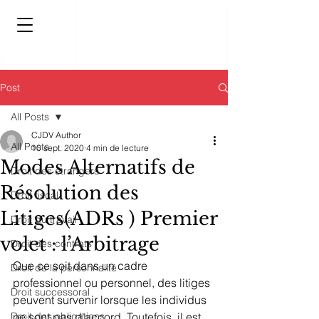
Post
All Posts
CJDV Author
All Posts
10 sept. 2020
4 min de lecture
Modes Alternatifs de
Droit des étrangers
Résolution des
Droit fiscal
Litiges(ADRs ) Premier
Droit du travail
volet : l’Arbitrage
Droit des contrats
Que ce soit dans un cadre 
Droit de la personnalité
professionnel ou personnel, des litiges 
Droit successoral
peuvent survenir lorsque les individus 
Droit des obligations
ne sont pas d'accord. Toutefois, il est 