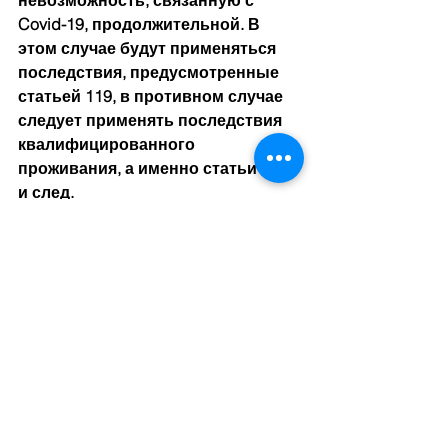
невозможность, связанную с 
Covid-19, продолжительной. В 
этом случае будут применяться 
последствия, предусмотренные 
статьей 119, в противном случае 
следует применять последствия 
квалифицированного 
проживания, а именно статьи 107 
и след.
Наконец, подведем итог: лицо, 
желающее расторгнуть договор, 
должно прежде всего проверить 
содержание Общих условий, 
которые могут исключать 
правовую систему и 
предусматривать специальные 
правила. При отсутствии 
информации, содержащейся в 