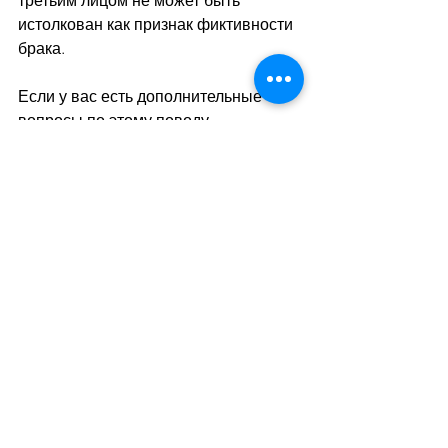
третьим лицом не может быть 
истолкован как признак фиктивности 
брака.
Если у вас есть дополнительные 
вопросы по этому поводу, 
юридическая консультация Валентин 
будет рада принять вас в наших 
помещениях по адресу: улица 
Валентин 1, 1004 Лозанна, чтобы 
ответить на ваши вопросы. Мы также 
доступны по телефону 021 351 30 00 
и по электронной почте 
info@cjdv.ch
. 
Вы также можете записаться на 
прием непосредственно через наш 
сайт: 
https://www.consultationjuridiqueduval
entin.ch/