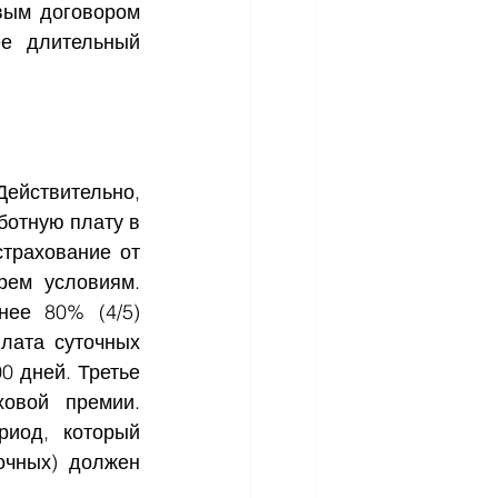
вым договором 
е длительный 
Действительно, 
отную плату в 
трахование от 
рем условиям. 
ее 80% (4/5) 
лата суточных 
 дней. Третье 
овой премии. 
иод, который 
чных) должен 