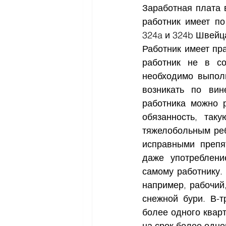
Заработная плата 
работник имеет по
324a и 324b Швейца
Работник имеет пр
работник не в со
необходимо выполн
возникать по вин
работника можно р
обязанность, так
тяжелобольным реб
исправными препят
даже употреблени
самому работнику.
например, рабочий
снежной бури. В-т
более одного квар
на срок более одно