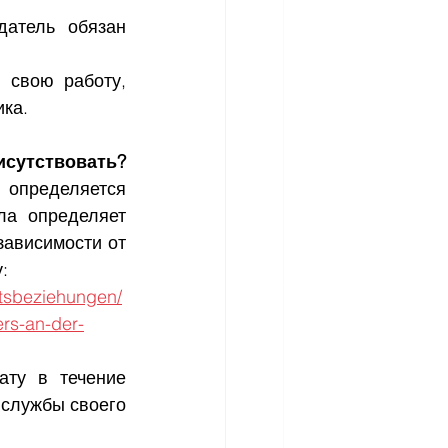
атель обязан 
 свою работу, 
ика.
исутствовать?
определяется 
а определяет 
ависимости от 
:
itsbeziehungen/
rs-an-der-
ту в течение 
службы своего 