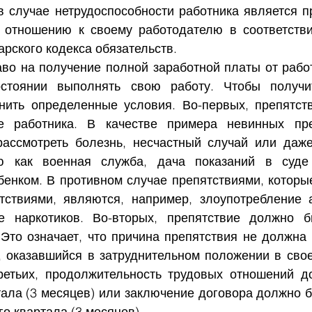
в случае нетрудоспособности работника является пр
 отношению к своему работодателю в соответстви
рского кодекса обязательств.
аво на получение полной заработной платы от работ
стоянии выполнять свою работу. Чтобы получит
ить определенные условия. Во-первых, препятств
е работника. В качестве примера невинных пре
ассмотреть болезнь, несчастный случай или даже
ую как военная служба, дача показаний в суде
енком. В противном случае препятствиями, которые
ствиями, являются, например, злоупотребление а
е наркотиков. Во-вторых, препятствие должно б
 Это означает, что причина препятствия не должна 
, оказавшийся в затруднительном положении в своей
ретьих, продолжительность трудовых отношений д
тала (3 месяцев) или заключение договора должно б
го квартала (3 месяцев).