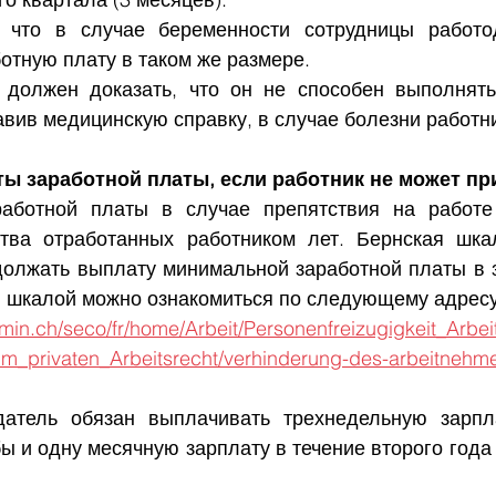
, что в случае беременности сотрудницы работод
отную плату в таком же размере.
 должен доказать, что он не способен выполнять
вив медицинскую справку, в случае болезни работн
ты заработной платы, если работник не может пр
аботной платы в случае препятствия на работе 
тва отработанных работником лет. Бернская шкал
должать выплату минимальной заработной платы в з
ой шкалой можно ознакомиться по следующему адресу
min.ch/seco/fr/home/Arbeit/Personenfreizugigkeit_Arbe
m_privaten_Arbeitsrecht/verhinderung-des-arbeitnehme
датель обязан выплачивать трехнедельную зарпла
ы и одну месячную зарплату в течение второго года 