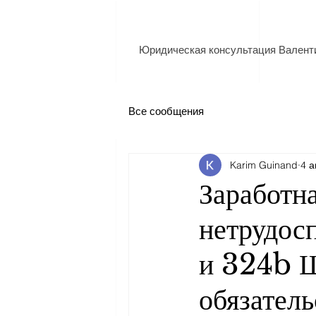
Юридическая консультация Валент
Все сообщения
Karim Guinand
4 а
Заработна
нетрудос
и 324b Ш
обязатель