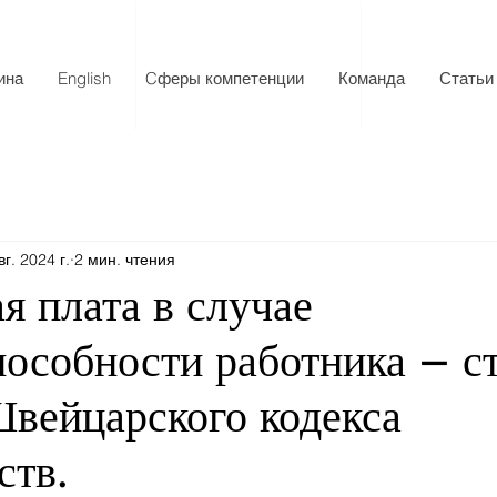
ина
English
Cферы компетенции
Команда
Статьи
вг. 2024 г.
2 мин. чтения
я плата в случае
пособности работника – с
вейцарского кодекса
ств.