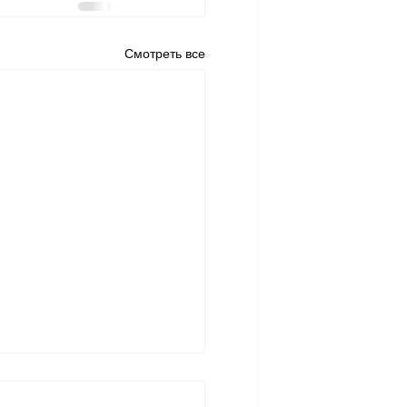
Смотреть все
м ли мы винить
века в том, что он