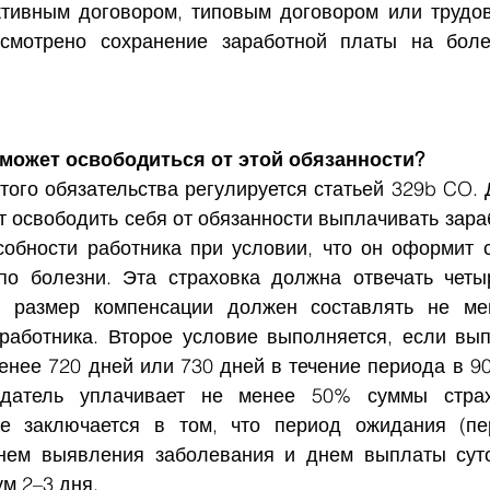
ктивным договором, типовым договором или трудо
смотрено сохранение заработной платы на боле
 может освободиться от этой обязанности?
того обязательства регулируется статьей 329b CO.
 освободить себя от обязанности выплачивать зараб
собности работника при условии, что он оформит с
по болезни. Эта страховка должна отвечать четы
 размер компенсации должен составлять не мен
работника. Второе условие выполняется, если вып
нее 720 дней или 730 дней в течение периода в 900
одатель уплачивает не менее 50% суммы страх
е заключается в том, что период ожидания (пер
нем выявления заболевания и днем выплаты суто
м 2–3 дня.