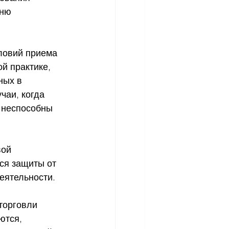
ню 
словий приема 
й практике, 
ных в 
аи, когда 
 неспособны 
ой 
тся защиты от 
еятельности.
торговли 
ются, 