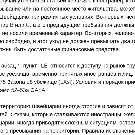
случай уточняется статьей 49 ОASA. Иностранец, ко
ывание или на постоянное место жительства, может
 Швейцарию при различных условиях. Во-первых, че
ние B или C, а его предыдущие пребывания должны
и не носили временный характер. Во-вторых, челове
 свободно, и этот уход не должен превышать два г
должны быть достаточные финансовые средства.
 абзац 1, пункт l LEI относится к доступу на рынок тр
ре убежища, временно принятых иностранцев и лиц
 75 Закона об убежище (LAsi). Условия и порядок при
ьями 52–53a ОASA.
территорию Швейцарии иногда строгие и зависят от
тей. Отказы, которые сталкиваются иностранцы, же
царии, иногда приводят к сложным ситуациям, остав
ного пребывания на территории. Правила исключений