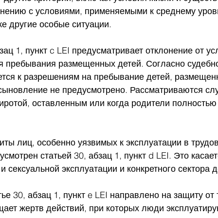
внению с условиями, применяемыми к среднему уров
же другие особые ситуации.
бзац 1, пункт c LEI предусматривает отклонение от у
я пребывания размещенных детей. Согласно судебно
ется к разрешениям на пребывание детей, размещен
сыновление не предусмотрено. Рассматриваются случ
сиротой, оставленным или когда родители полностью
ты лиц, особенно уязвимых к эксплуатации в трудов
смотрен статьей 30, абзац 1, пункт d LEI. Это касае
 сексуальной эксплуатации и конкретного сектора д
ье 30, абзац 1, пункт e LEI направлено на защиту от 
ает жертв действий, при которых люди эксплуатиру