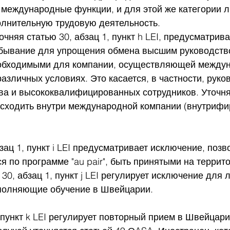
международные функции, и для этой же категории л
нительную трудовую деятельность.
очняя статью 30, абзац 1, пункт h LEI, предусматрив
бывание для упрощения обмена высшим руководств
еобходимыми для компании, осуществляющей между
различных условиях. Это касается, в частности, руко
ва и высококвалифицированных сотрудников. Уточняе
сходить внутри международной компании (внутриф
бзац 1, пункт i LEI предусматривает исключение, поз
 по программе "au pair", быть принятыми на террит
0, абзац 1, пункт j LEI регулирует исключение для л
полняющие обучение в Швейцарии.
, пункт k LEI регулирует повторный прием в Швейцар