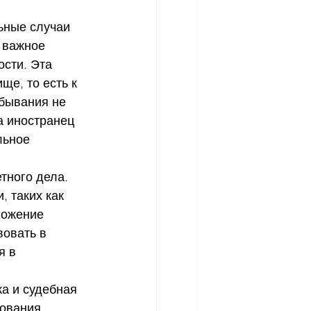
ьные случаи 
 важное 
сти. Эта 
е, то есть к 
ебывания не 
а иностранец 
льное 
 
тного дела. 
 таких как 
ложение 
овать в 
я в 
а и судебная 
ования 