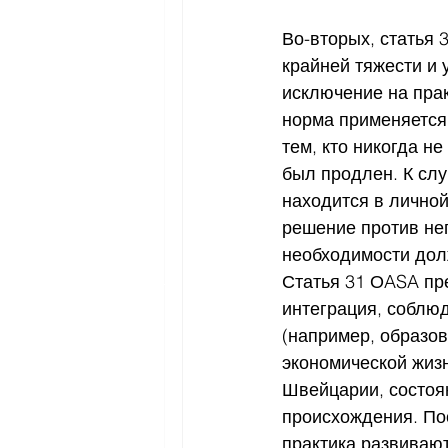
Во-вторых, статья 
крайней тяжести и
исключение на прак
норма применяется 
тем, кто никогда н
был продлен. К слу
находится в личной
решение против нег
необходимости долж
Статья 31 ОASA пре
интеграция, соблю
(например, образов
экономической жизн
Швейцарии, состоян
происхождения. По
практика развивают