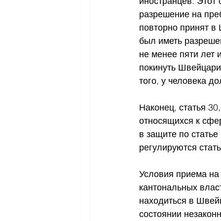
иностранцев. Этот 
разрешение на преб
повторно принят в
был иметь разреше
не менее пяти лет 
покинуть Швейцарию
того, у человека 
Наконец, статья 30,
относящихся к сфе
в защите по статье
регулируются стат
Условия приема на 
кантональных влас
находиться в Швей
состоянии незакон