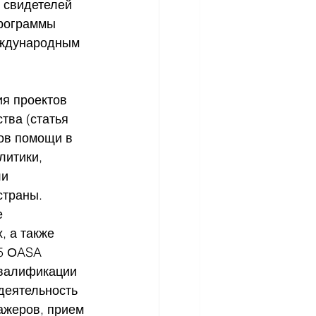
 свидетелей 
рограммы 
еждународным 
я проектов 
тва (статья 
тов помощи в 
литики, 
и 
страны.
е 
 а также 
5 ОASA 
квалификации 
деятельность 
ажеров, прием 