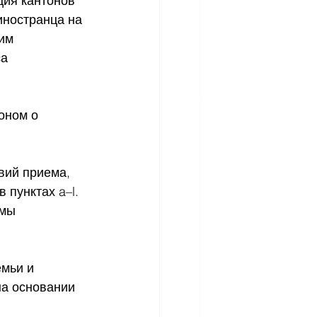
ия кантонов 
иностранца на 
им 
а 
оном о 
вий приема, 
 пунктах a–l. 
мы 
емьи и 
на основании 