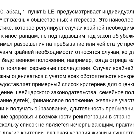
30, абзац 1, пункт b LEI предусматривает индивидуал
 учет важных общественных интересов. Это наиболее
тике, которое регулирует случаи крайней необходимо
к иностранцам, не подпадающим под закон об убежищ
е имел разрешения на пребывание или чей статус пр
чаям крайней необходимости относятся случаи, когд
 бедственном положении, например, когда отрицате
о повлечет серьезные последствия. Случаи крайней
ны оцениваться с учетом всех обстоятельств конкре
доставляет примерный список критериев для оценки,
дение швейцарского законодательства, семейное по
ание детей), финансовое положение, желание участв
и и получать образование, длительность пребывани
ие здоровья и возможности реинтеграции в стране 
скольку список не является исчерпывающим, практик
 другие критерии, включая условия жизни и существ