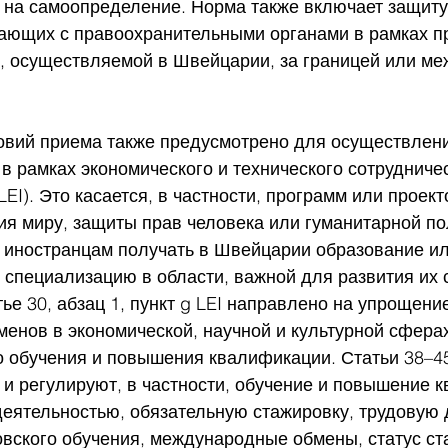
о на самоопределение. Норма также включает защиту
чающих с правоохранительными органами в рамках п
, осуществляемой в Швейцарии, за границей или м
овий приема также предусмотрено для осуществлени
в рамках экономического и технического сотрудничес
f LEI). Это касается, в частности, программ или проек
ия миру, защиты прав человека или гуманитарной по
 иностранцам получать в Швейцарии образование ил
специализацию в области, важной для развития их 
ье 30, абзац 1, пункт g LEI направлено на упрощени
нов в экономической, научной и культурной сферах,
 обучения и повышения квалификации. Статьи 38–4
 и регулируют, в частности, обучение и повышение 
деятельностью, обязательную стажировку, трудовую 
овского обучения, международные обмены, статус ст