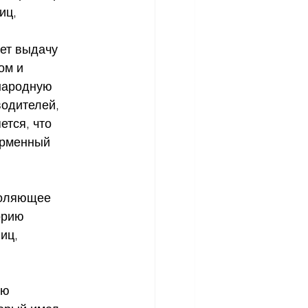
иц, 
ает выдачу 
ом и 
народную 
водителей, 
тся, что 
ирменный 
воляющее 
орию 
иц, 
ию 