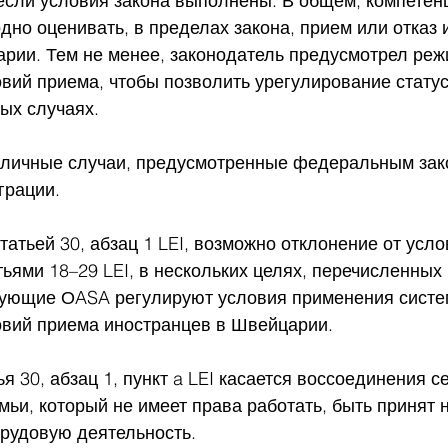
если условия закона выполнены. В общем, компетенц
дно оценивать, в пределах закона, прием или отказ 
рии. Тем не менее, законодатель предусмотрел реж
вий приема, чтобы позволить урегулирование статус
ых случаях.
личные случаи, предусмотренные федеральным зак
грации.
статьей 30, абзац 1 LEI, возможно отклонение от усло
ьями 18–29 LEI, в нескольких целях, перечисленных в
дующие ОASA регулируют условия применения систе
овий приема иностранцев в Швейцарии.
я 30, абзац 1, пункт a LEI касается воссоединения с
мьи, который не имеет права работать, быть принят 
трудовую деятельность.