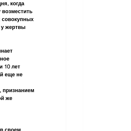
ня, когда 
 возместить 
х совокупных 
 у жертвы 
инает 
ное 
 10 лет 
й еще не 
, признанием 
ой же 
в своем 