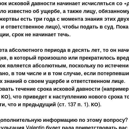
к исковой давности начинает исчисляться со «д
о известно об ущербе, а также лицу, обязанному
 жертвы есть три года с момента знания этих дву
и ответственное лицо), чтобы подать в суд. Пока
ии, срок не начинает течь.
ета абсолютного периода в десять лет, то он нач
дня, в который произошло или прекратилось вред
ок является абсолютным, поскольку по истечении
но, в том числе и в том случае, если потерпевши
х знаний о своем ущербе и ответственном лице.
рвать течение срока исковой давности (например
 1 КО), что приведет к наступлению нового срока т
, что и предыдущий (ст. 137 п. 1). КО).
дополнительную информацию по этому вопросу? 
льтация Valentin будет рада приветствовать вас 