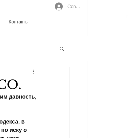
Connexion
Контакты
 CO.
им давность, 
декса, в 
по иску о 