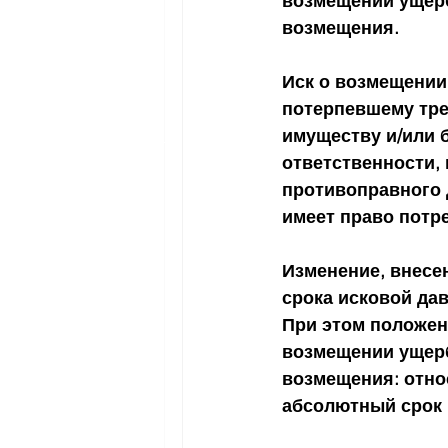
возмещении ущерб
возмещения.
Иск о возмещении
потерпевшему тре
имуществу и/или 
ответственности, 
противоправного 
имеет право потр
Изменение, внесен
срока исковой дав
При этом положени
возмещении ущерб
возмещения: относ
абсолютный срок в