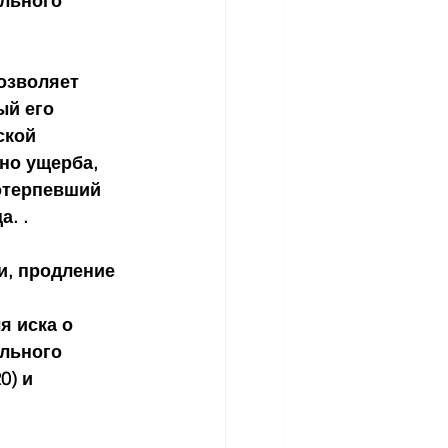
льного 
озволяет 
й его 
ской 
но ущерба, 
отерпевший 
. .
и, продление 
я иска о 
льного 
0) и 