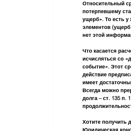
Относительный сро
потерпевшему стал
ущерб». То есть у
элементов (ущерб 
нет этой информац
Что касается расч
исчисляться со «
событие». Этот ср
действие предписа
имеет достаточны
Всегда можно пре
долга – ст. 135 п.
продолжительности
Хотите получить 
Юридическая консу