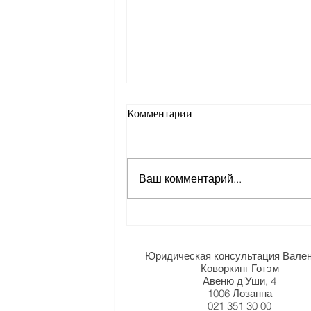
Что происходит в случае
Комментарии
нетрудоспособности,
ограниченной рабочим
В рамках трудового контракта
местом?
свобода договорных
Ваш комментарий...
отношений позволяет сторонам
расторгать контракт, соблюдая
сроки уведомления и...
Юридическая консультация Вале
Коворкинг Готэм
Авеню д'Уши, 4
1006 Лозанна
021 351 30 00