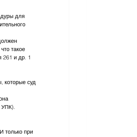
едуры для 
ительного 
должен 
что такое 
261 и др. 1 
, которые суд 
она 
 УПК).
 только при 