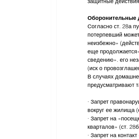
защитные действия
Оборонительные 
Согласно ст. 28а п
потерпевший может 
неизбежно» (действ
еще продолжается»
сведению». его не
(иск о провозглаше
В случаях домашнег
предусматривают та
· Запрет правонару
вокруг ее жилища (ст
· Запрет на «посещ
кварталов» (ст. 28б 
· Запрет на контак