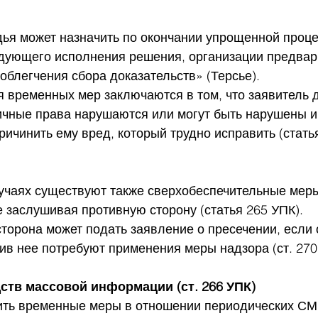
дья может назначить по окончании упрощенной проц
дующего исполнения решения, организации предвар
 облегчения сбора доказательств» (Терсье).
я временных мер заключаются в том, что заявитель 
личные права нарушаются или могут быть нарушены и 
ичинить ему вред, который трудно исправить (статья 
учаях существуют также сверхобеспечительные меры
е заслушивая противную сторону (статья 265 УПК). 
торона может подать заявление о пресечении, если 
тив нее потребуют применения меры надзора (ст. 270
ств массовой информации (ст. 266 УПК)
ить временные меры в отношении периодических СМИ