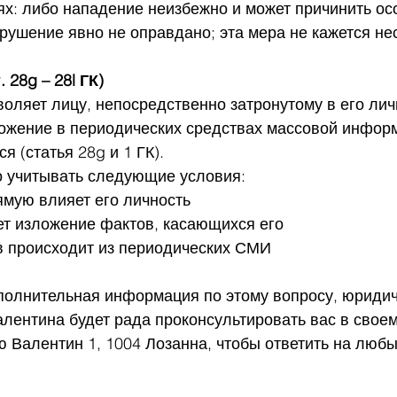
х: либо нападение неизбежно и может причинить ос
рушение явно не оправдано; эта мера не кажется не
 28g – 28l ГК)
воляет лицу, непосредственно затронутому в его лич
ложение в периодических средствах массовой инфор
я (статья 28g и 1 ГК).
 учитывать следующие условия:
ямую влияет его личность
ет изложение фактов, касающихся его
в происходит из периодических СМИ
полнительная информация по этому вопросу, юридич
алентина будет рада проконсультировать вас в свое
ю Валентин 1, 1004 Лозанна, чтобы ответить на люб