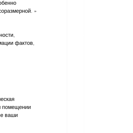
обенно 
соразмерной. »
ности, 
мации фактов, 
еская 
м помещении 
ые ваши 