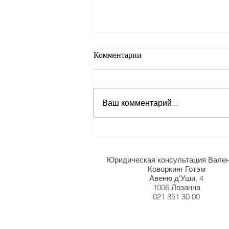
Что происходит в случае
Комментарии
нетрудоспособности,
ограниченной рабочим
В рамках трудового контракта
местом?
свобода договорных
Ваш комментарий...
отношений позволяет сторонам
расторгать контракт, соблюдая
сроки уведомления и...
Юридическая консультация Вале
Коворкинг Готэм
Авеню д'Уши, 4
1006 Лозанна
021 351 30 00