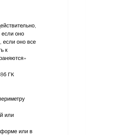
Действительно, 
 если оно 
 если оно все 
ь к 
раняются» 
8б ГК 
периметру 
й или 
 форме или в 