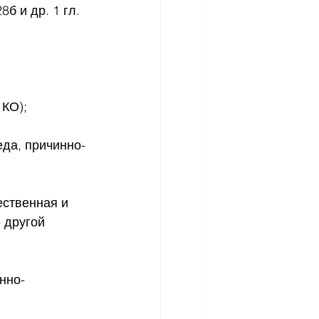
б и др. 1 гл. 
КО); 
еда, причинно-
ественная и 
 другой 
нно-