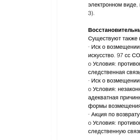
электронном виде, и
3).
Восстановительн
Существуют также 
· Иск о возмещении
искусство. 97 сс СО
o Условия: противо
следственная связь
· Иск о возмещении 
o Условия: незакон
адекватная причинн
формы возмещения
· Акция по возврат
o Условия: противо
следственную связ