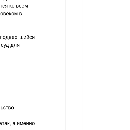
тся ко всем 
овеком в 
, подвергшийся 
 суд для 
льство
так, а именно 