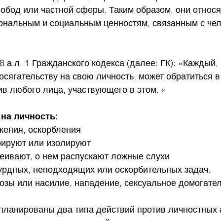
бод или частной сферы. Таким образом, они относя
ональным и социальным ценностям, связанным с чел
8 а.л. 1 Гражданского кодекса (далее: ГК): «Каждый
сягательству на свою личность, может обратиться в
в любого лица, участвующего в этом. »
на личность:
жения, оскорбления
рируют или изолируют
еивают, о нем распускают ложные слухи
урдных, неподходящих или оскорбительных задач.
озы или насилие, нападение, сексуальное домогате
планированы два типа действий против личностных а