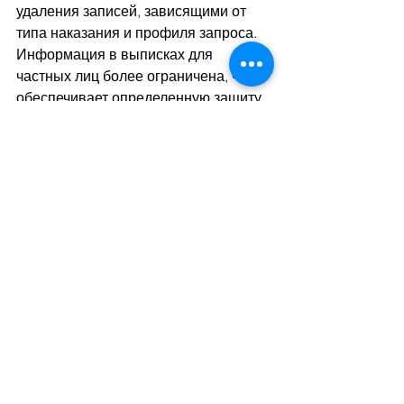
удаления записей, зависящими от 
типа наказания и профиля запроса. 
Информация в выписках для 
частных лиц более ограничена, что 
обеспечивает определенную защиту 
частной жизни, в то время как 
властям предоставляется 
необходимая информация для их 
задач.
Если вам нужны дополнительные 
сведения или помощь, пожалуйста, 
свяжитесь с Юридической 
консультацией Валентина (021 351 
30 00 или 
www.cjdv.ch
), чтобы мы 
могли поддержать вас в ваших 
запросах.
Автор: Кеция Кундила Биума