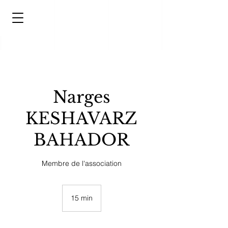
Narges
KESHAVARZ
BAHADOR
Membre de l'association
15 min
1
5
m
i