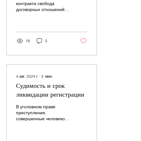
местом?
контракта свобода
договорных отношений
позволяет сторонам
расторгать контракт,
соблюдая сроки
уведомления и...
18
0
4 авг. 2024 г.
∙
3
мин.
Судимость и срок
ликвидации регистрации
В уголовном праве
преступления,
совершенные человеком,
фиксируются в его
судимом списке —
электронной базе данных