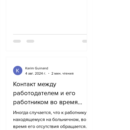
Karim Guinand
4 авг. 2024 г.
2 мин. чтения
Контакт между
работодателем и его
работником во время
отпуска по болезни
Иногда случается, что к работнику,
находящемуся на больничном, во
время его отсутствия обращается