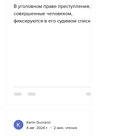
В уголовном праве преступления,
совершенные человеком,
фиксируются в его судимом списке
— электронной базе данных под
названием VOSTRA....
Karim Guinand
4 авг. 2024 г.
2 мин. чтения