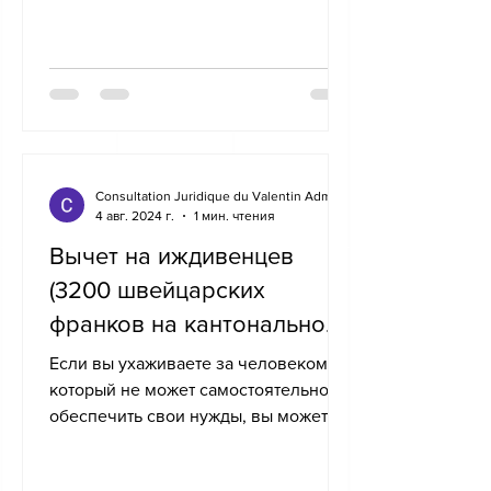
Consultation Juridique du Valentin Administration
4 авг. 2024 г.
1 мин. чтения
Вычет на иждивенцев
(3200 швейцарских
франков на кантональном
уровне и 6600
Если вы ухаживаете за человеком,
швейцарских франков на
который не может самостоятельно
обеспечить свои нужды, вы можете
федеральном уровне)
вычесть 3200 франков. вашего
налога на...