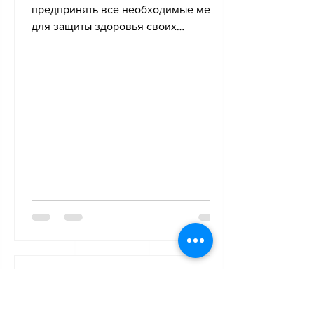
предпринять все необходимые меры
для защиты здоровья своих
сотрудников в соответствии со ст. 6
Закона о...
Mélanie DE ALMEIDA
4 авг. 2024 г.
2 мин. чтения