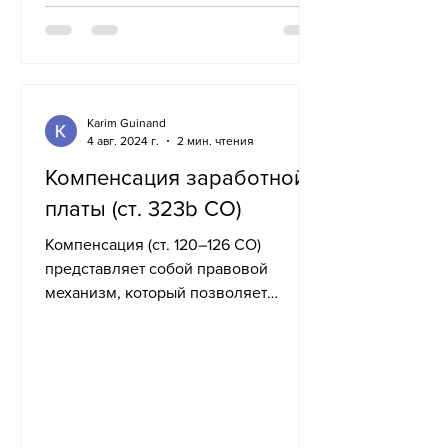
Karim Guinand
4 авг. 2024 г.
2 мин. чтения
Компенсация заработной
платы (ст. 323b СО)
Компенсация (ст. 120–126 СО)
представляет собой правовой
механизм, который позволяет
должнику освободиться от своего
долга, пожертвовав...