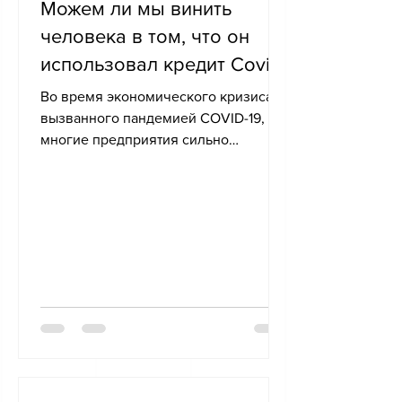
Можем ли мы винить
человека в том, что он
использовал кредит Covid
для выплаты зарплаты
Во время экономического кризиса,
своим сотрудникам ?
вызванного пандемией COVID-19,
многие предприятия сильно
пострадали. В ответ на эту ситуацию
государство...