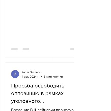
для аннулирования вида на...
Karim Guinand
4 авг. 2024 г.
3 мин. чтения
Просьба освободить
оппозицию в рамках
уголовного
преследования
Введение В Швейцарии процедура