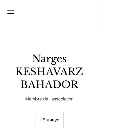
Narges
KESHAVARZ
BAHADOR
Membre de l'association
15 минут
1
5
м
и