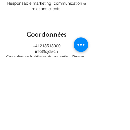
Responsable marketing, communication &
relations clients.
Coordonnées
+41213513000
info@cjdv.ch
Consultation juridique du Valentin - Regus -
Lausanne, Gare centrale, Place de la Gare
12, 1003 Lausanne, Switzerland
Consultation juridique du Valentin
Regus Lausanne Gare
Place de la Gare 12
1003 Lausanne
021 351 30 00