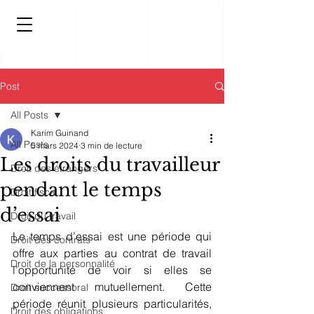
Post
All Posts
Karim Guinand
All Posts
5 mars 2024
3 min de lecture
Les droits du travailleur
Droit des étrangers
pendant le temps
Droit fiscal
d’essai
Droit du travail
Le temps d’essai est une période qui 
Droit des contrats
offre aux parties au contrat de travail 
Droit de la personnalité
l’opportunité de voir si elles se 
conviennent mutuellement. Cette 
Droit successoral
période réunit plusieurs particularités, 
Droit des obligations