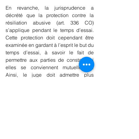
En revanche, la jurisprudence a 
décrété que la protection contre la 
résiliation abusive (art. 336 CO) 
s’applique pendant le temps d’essai. 
Cette protection doit cependant être 
examinée en gardant à l’esprit le but du 
temps d’essai, à savoir le fait de 
permettre aux parties de constater si 
elles se conviennent mutuellement. 
Ainsi, le juge doit admettre plus 
largement les motifs de licenciement 
liés à la personnalité du travailleur 
avant de qualifier la résiliation 
d’abusive.
Si vous souhaitez obtenir de plus 
amples renseignements ou si vous 
avez besoin de notre appui, n’hésitez 