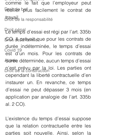
comme le fait que l’employeur peut 
Droit de bail
résilier plus facilement le contrat de 
travail.
Droit de la responsabilité
Droit pénal
Le temps d’essai est régi par l’art. 335b 
CO. Il prévoit que pour les contrats de 
Droit de la famille
durée indéterminée, le temps d’essai 
Covid 19
est d’un mois. Pour les contrats de 
Autres
durée déterminée, aucun temps d’essai 
n’est prévu par la loi. Les parties ont 
Droit de la construction
cependant la liberté contractuelle d’en 
instaurer un. En revanche, ce temps 
d’essai ne peut dépasser 3 mois (en 
application par analogie de l’art. 335b 
al. 2 CO).
L’existence du temps d’essai suppose 
que la relation contractuelle entre les 
parties soit nouvelle. Ainsi, selon la 