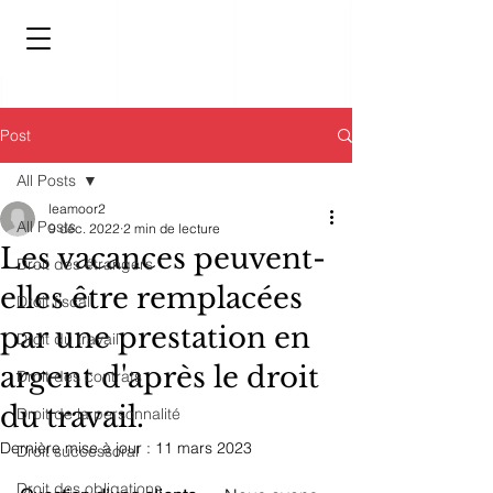
Post
All Posts
leamoor2
All Posts
9 déc. 2022
2 min de lecture
Les vacances peuvent-
Droit des étrangers
elles être remplacées
Droit fiscal
par une prestation en
Droit du travail
argent d'après le droit
Droit des contrats
du travail.
Droit de la personnalité
Dernière mise à jour :
11 mars 2023
Droit successoral
Droit des obligations