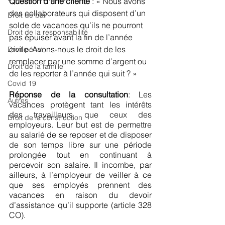
Question d’une cliente
 : « Nous avons 
des collaborateurs qui disposent d’un 
Droit de bail
solde de vacances qu’ils ne pourront 
Droit de la responsabilité
pas épuiser avant la fin de l’année 
civile. Avons-nous le droit de les 
Droit pénal
remplacer par une somme d’argent ou 
Droit de la famille
de les reporter à l’année qui suit ? »
Covid 19
Réponse de la consultation
: Les 
Autres
vacances protègent tant les intérêts 
des travailleurs que ceux des 
Droit de la construction
employeurs. Leur but est de permettre 
au salarié de se reposer et de disposer 
de son temps libre sur une période 
prolongée tout en continuant à 
percevoir son salaire. Il incombe, par 
ailleurs, à l’employeur de veiller à ce 
que ses employés prennent des 
vacances en raison du devoir 
d’assistance qu’il supporte (article 328 
CO).