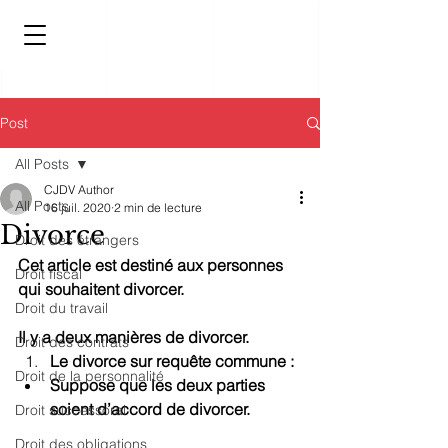
Post
All Posts
CJDV Author
All Posts
16 juil. 2020
2 min de lecture
Divorce
Droit des étrangers
Cet article est destiné aux personnes 
Droit fiscal
qui souhaitent divorcer.
Droit du travail
Il y a deux manières de divorcer.
Droit des contrats
Le divorce sur requête commune :
Droit de la personnalité
Suppose que les deux parties 
soient d’accord de divorcer.
Droit successoral
Droit des obligations