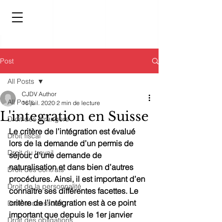
Post
All Posts
CJDV Author
All Posts
16 juil. 2020
2 min de lecture
L'integration en Suisse
Droit des étrangers
Le critère de l’intégration est évalué 
Droit fiscal
lors de la demande d’un permis de 
Droit du travail
séjour, d’une demande de 
naturalisation et dans bien d’autres 
Droit des contrats
procédures. Ainsi, il est important d’en 
Droit de la personnalité
connaître ses différentes facettes. Le 
critère de l’intégration est à ce point 
Droit successoral
important que depuis le 1er janvier 
Droit des obligations