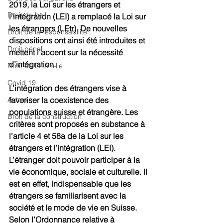
2019, la Loi sur les étrangers et 
Droit de bail
l’intégration (LEI) a remplacé la Loi sur 
les étrangers (LEtr). De nouvelles 
Droit de la responsabilité
dispositions ont ainsi été introduites et 
Droit pénal
mettent l’accent sur la nécessité 
d’intégration.
Droit de la famille
Covid 19
L’intégration des étrangers vise à 
Autres
favoriser la coexistence des 
populations suisse et étrangère. Les 
Droit de la construction
critères sont proposés en substance à 
l’article 4 et 58a de la Loi sur les 
étrangers et l’intégration (LEI). 
L’étranger doit pouvoir participer à la 
vie économique, sociale et culturelle. Il 
est en effet, indispensable que les 
étrangers se familiarisent avec la 
société et le mode de vie en Suisse. 
Selon l’Ordonnance relative à 