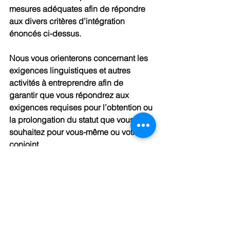
mesures adéquates afin de répondre 
aux divers critères d’intégration 
énoncés ci-dessus.
Nous vous orienterons concernant les 
exigences linguistiques et autres 
activités à entreprendre afin de 
garantir que vous répondrez aux 
exigences requises pour l’obtention ou 
la prolongation du statut que vous 
souhaitez pour vous-même ou votre 
conjoint.
___________________________________
_______
[1] 
https://www.vd.ch/fileadmin/user_uploa
d/themes/vie_privee/permis_sejours/fic
hiers_pdf/schema-190205-niveaux-