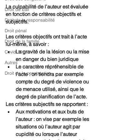
La culpabilité de l’auteur est évaluée 
Droit de bail
en fonction de critères objectifs et 
Droit de la responsabilité
subjectifs.
Droit pénal
Les critères objectifs ont trait à l’acte 
Droit de la famille
lui-même, à savoir :
La gravité de la lésion ou la mise 
Covid 19
en danger du bien juridique
Autres
Le caractère répréhensible de 
Droit de la construction
l’acte : on tiendra par exemple 
compte du degré de violence ou 
de menace utilisé, ainsi que le 
degré de planification de l’acte.
Les critères subjectifs se rapportent :
Aux motivations et aux buts de 
l’auteur : on vise par exemple les 
situations où l’auteur agit par 
cupidité ou lorsque l’auteur 