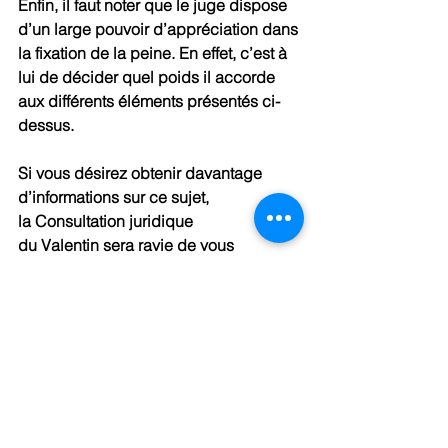
Enfin, il faut noter que le juge dispose 
d’un large pouvoir d’appréciation dans 
la fixation de la peine. En effet, c’est à 
lui de décider quel poids il accorde 
aux différents éléments présentés ci-
dessus.
Si vous désirez obtenir davantage 
d’informations sur ce sujet, 
la Consultation juridique 
du Valentin sera ravie de vous 
accueillir dans nos locaux situés rue 
du Valentin 1, 1004 Lausanne, afin de 
vous répondre de façon plus 
complète. Nous sommes également 
joignables par téléphone au 021 351 
30 00 et par courriel à 
l’adresse info@cjdv.ch.
Droit pénal