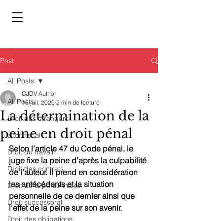
Post
All Posts
CJDV Author
All Posts
16 juil. 2020
2 min de lecture
La détermination de la
Droit des étrangers
peine en droit pénal
Droit fiscal
Selon l’article 47 du Code pénal, le 
Droit du travail
juge fixe la peine d’après la culpabilité 
Droit des contrats
de l’auteur. Il prend en considération 
les antécédents et la situation 
Droit de la personnalité
personnelle de ce dernier ainsi que 
Droit successoral
l’effet de la peine sur son avenir.
Droit des obligations