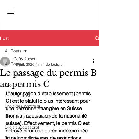
Post
All Posts
CJDV Author
All Posts
16 juil. 2020
4 min de lecture
Le passage du permis B
Droit des étrangers
au permis C
Droit fiscal
L’’autorisation d’établissement (permis 
Droit du travail
C) est le statut le plus intéressant pour 
Droit des contrats
une personne étrangère en Suisse 
(hormis l’acquisition de la nationalité 
Droit de la personnalité
suisse). Effectivement, le permis C est 
Droit successoral
octroyé pour une durée indéterminée 
Droit des obligations
et ne comporte pas de restrictions 