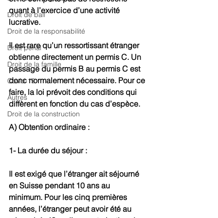
quant à l’exercice d’une activité 
Droit de bail
lucrative.
Droit de la responsabilité
Il est rare qu’un ressortissant étranger 
Droit pénal
obtienne directement un permis C. Un 
Droit de la famille
passage du permis B au permis C est 
donc normalement nécessaire. Pour ce 
Covid 19
faire, la loi prévoit des conditions qui 
Autres
diffèrent en fonction du cas d’espèce.
Droit de la construction
A) Obtention ordinaire :
1- La durée du séjour :
Il est exigé que l’étranger ait séjourné 
en Suisse pendant 10 ans au 
minimum. Pour les cinq premières 
années, l’étranger peut avoir été au 