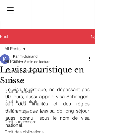
Post
All Posts
Karim Guinand
All Posts
30 avr.
5 min de lecture
Le visa touristique en
Droit des étrangers
Suisse
Droit fiscal
Le visa touristique, ne dépassant pas 
Droit du travail
90 jours, aussi appelé visa Schengen, 
Droit des contrats
suit des finalités et des règles 
différentes que le visa de long séjour, 
Droit de la personnalité
aussi connu  sous le nom de visa 
Droit successoral
national.
Droit des obligations