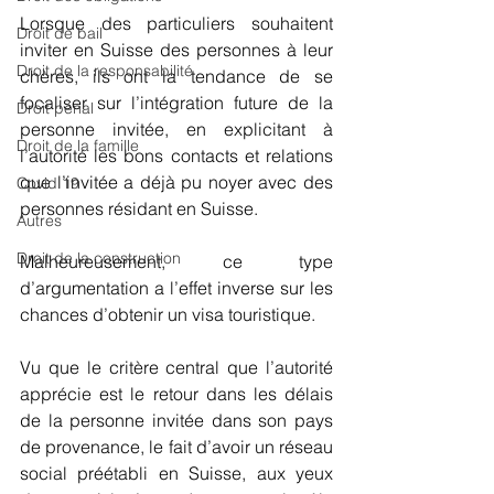
Lorsque des particuliers souhaitent 
Droit de bail
inviter en Suisse des personnes à leur 
Droit de la responsabilité
chères, ils ont la tendance de se 
focaliser sur l’intégration future de la 
Droit pénal
personne invitée, en explicitant à 
Droit de la famille
l’autorité les bons contacts et relations 
que l’invitée a déjà pu noyer avec des 
Covid 19
personnes résidant en Suisse.
Autres
Droit de la construction
Malheureusement, ce type 
d’argumentation a l’effet inverse sur les 
chances d’obtenir un visa touristique.
Vu que le critère central que l’autorité 
apprécie est le retour dans les délais 
de la personne invitée dans son pays 
de provenance, le fait d’avoir un réseau 
social préétabli en Suisse, aux yeux 