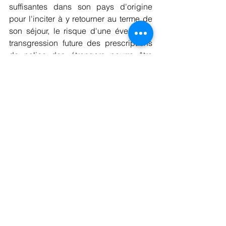
suffisantes dans son pays d'origine 
pour l'inciter à y retourner au terme de 
son séjour, le risque d'une éventuelle 
transgression future des prescriptions 
de police des étrangers pourra être 
jugé élevé et suffira pour refuser l’octroi 
du visa.
A titre d’exemple, il a été jugé qu’il était 
légitime de refuser le visa à une mère 
44 ans, ayant deux enfants âgés de 13 
et 18 ans élevés au pays : son âge 
ayant été considéré comme une 
période de la vie pendant laquelle il est 
aisément envisageable de reconstruire 
sa vie à l’étranger et ses 
responsabilités envers ses enfants 
ayant été considérés comme 
insuffisantes pour inciter la personne à 