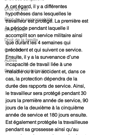
A cet égard, il y a différentes 
Droit de bail
hypothèses dans lesquelles le 
Droit de la responsabilité
travailleur est protégé. La première est 
la période pendant laquelle il 
Droit pénal
accomplit son service militaire ainsi 
Droit de la famille
que durant les 4 semaines qui 
précèdent et qui suivent ce service. 
Covid 19
Ensuite, il y a la survenance d’une 
Autres
incapacité de travail liée à une 
Droit de la construction
maladie ou à un accident et, dans ce 
cas, la protection dépendra de la 
durée des rapports de service. Ainsi, 
le travailleur sera protégé pendant 30 
jours la première année de service, 90 
jours de la deuxième à la cinquième 
année de service et 180 jours ensuite. 
Est également protégée la travailleuse 
pendant sa grossesse ainsi qu’au 