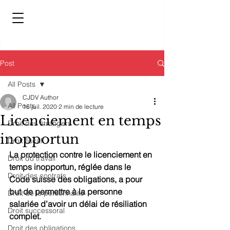
Post
All Posts
CJDV Author
All Posts
16 juil. 2020
2 min de lecture
Licenciement en temps
Droit des étrangers
inopportun
Droit fiscal
La protection contre le licenciement en 
Droit du travail
temps inopportun, réglée dans le 
Droit des contrats
Code suisse des obligations, a pour 
but de permettre à la personne 
Droit de la personnalité
salariée d’avoir un délai de résiliation 
Droit successoral
complet.
Droit des obligations