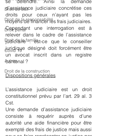
se défendre. Ainsi la demande 
d’assistance judiciaire concrétise ces 
Droit de bail
droits pour ceux n’ayant pas les 
Droit de la responsabilité
moyens de financer les frais judiciaires.
Cependant une interrogation est à 
Droit pénal
relever dans le cadre de l’assistance 
Droit de la famille
judiciaire : est-ce que le conseiller 
juridique désigné doit forcément être 
Covid 19
un avocat inscrit dans un registre 
Autres
cantonal ?
Droit de la construction
Dispositions générales
L’assistance judiciaire est un droit 
constitutionnel prévu par l’art. 29 al. 3 
Cst.
Une demande d’assistance judiciaire 
consiste à requérir auprès d’une 
autorité une aide financière pour être 
exempté des frais de justice mais aussi 