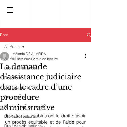
Post
All Posts
Mélanie DE ALMEIDA
All Posts
16 févr. 2023
2 min de lecture
La demande
Droit des étrangers
d’assistance judiciaire
Droit fiscal
dans le cadre d’une
Droit du travail
procédure
Droit des contrats
administrative
Droit de la personnalité
Tous les justiciables ont le droit d’avoir 
Droit successoral
un procès équitable et de l’aide pour 
Droit des obligations